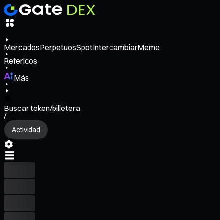
Mercados
Perpetuos
Spot
Intercambiar
Meme
Referidos
Más
Buscar token/billetera
/
Actividad