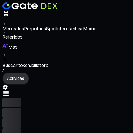
Mercados
Perpetuos
Spot
Intercambiar
Meme
Referidos
Más
Buscar token/billetera
/
Actividad