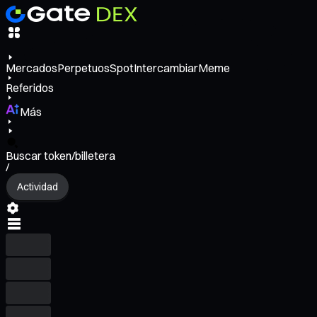
Mercados
Perpetuos
Spot
Intercambiar
Meme
Referidos
Más
Buscar token/billetera
/
Actividad