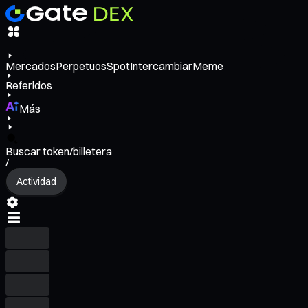
Mercados
Perpetuos
Spot
Intercambiar
Meme
Referidos
Más
Buscar token/billetera
/
Actividad