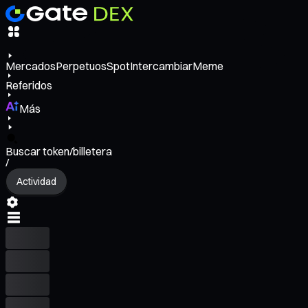
Mercados
Perpetuos
Spot
Intercambiar
Meme
Referidos
Más
Buscar token/billetera
/
Actividad