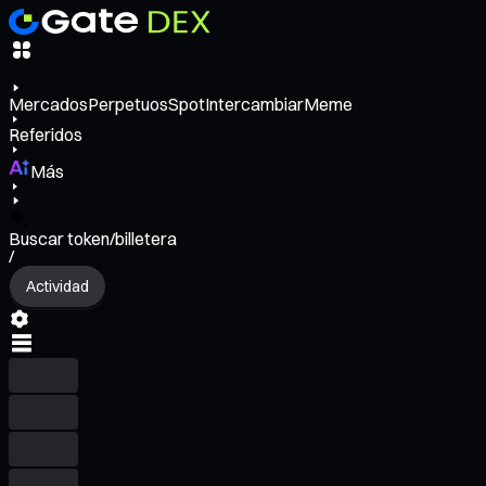
Mercados
Perpetuos
Spot
Intercambiar
Meme
Referidos
Más
Buscar token/billetera
/
Actividad