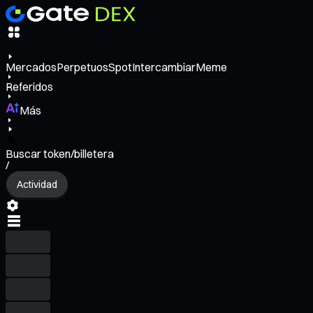
Mercados
Perpetuos
Spot
Intercambiar
Meme
Referidos
Más
Buscar token/billetera
/
Actividad