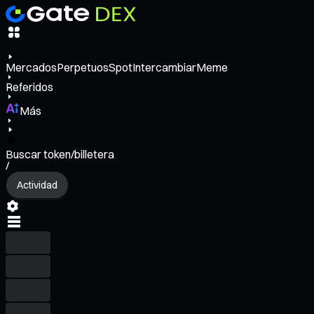
Mercados
Perpetuos
Spot
Intercambiar
Meme
Referidos
Más
Buscar token/billetera
/
Actividad