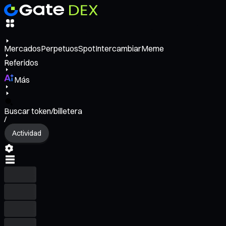
Mercados
Perpetuos
Spot
Intercambiar
Meme
Referidos
Más
Buscar token/billetera
/
Actividad