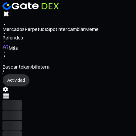
Mercados
Perpetuos
Spot
Intercambiar
Meme
Referidos
Más
Buscar token/billetera
/
Actividad