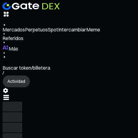
Mercados
Perpetuos
Spot
Intercambiar
Meme
Referidos
Más
Buscar token/billetera
/
Actividad