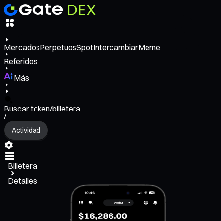
Mercados
Perpetuos
Spot
Intercambiar
Meme
Referidos
Más
Buscar token/billetera
/
Actividad
Billetera
Detalles