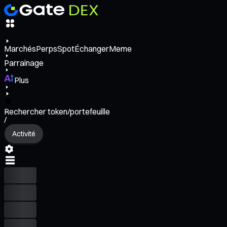
Marchés
Perps
Spot
Échanger
Meme
Parrainage
Plus
Rechercher token/portefeuille
/
Activité