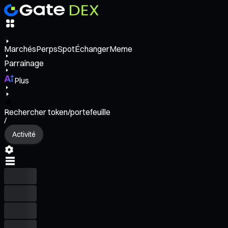
Marchés
Perps
Spot
Échanger
Meme
Parrainage
Plus
Rechercher token/portefeuille
/
Activité