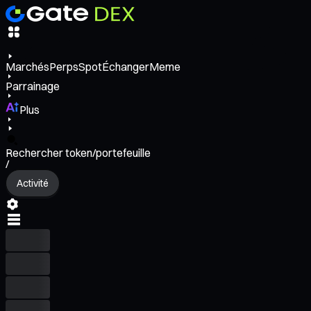
Marchés
Perps
Spot
Échanger
Meme
Parrainage
Plus
Rechercher token/portefeuille
/
Activité