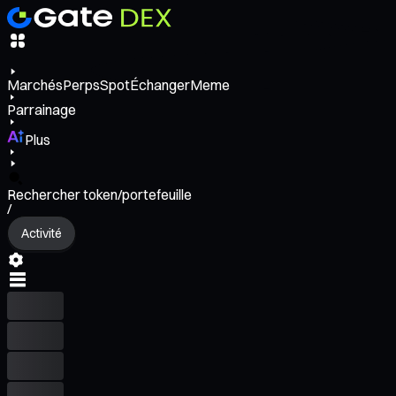
Marchés
Perps
Spot
Échanger
Meme
Parrainage
Plus
Rechercher token/portefeuille
/
Activité