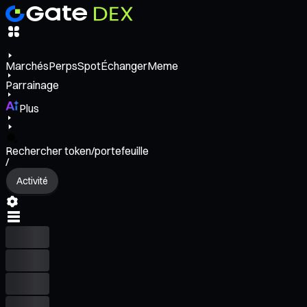
Marchés
Perps
Spot
Échanger
Meme
Parrainage
Plus
Rechercher token/portefeuille
/
Activité