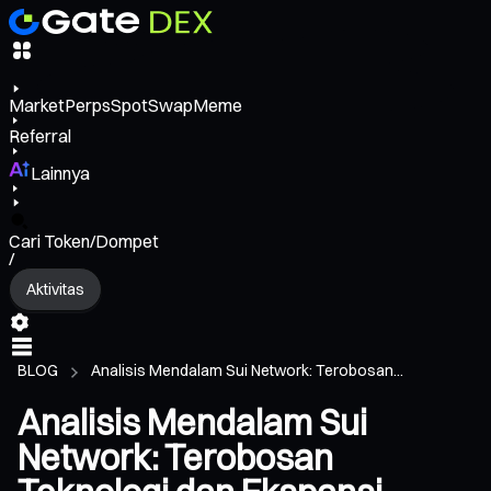
Market
Perps
Spot
Swap
Meme
Referral
Lainnya
Cari Token/Dompet
/
Aktivitas
BLOG
Analisis Mendalam Sui Network: Terobosan...
Analisis Mendalam Sui
Network: Terobosan