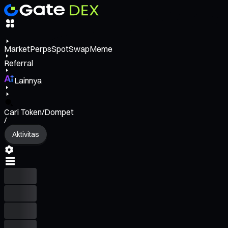
Market
Perps
Spot
Swap
Meme
Referral
Lainnya
Cari Token/Dompet
/
Aktivitas