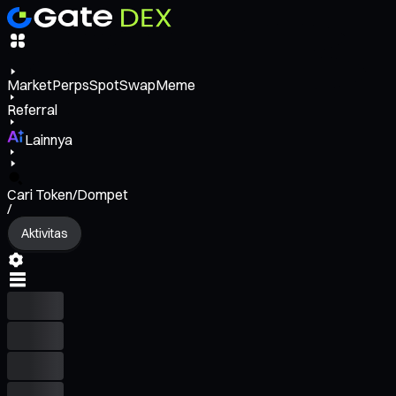
Market
Perps
Spot
Swap
Meme
Referral
Lainnya
Cari Token/Dompet
/
Aktivitas