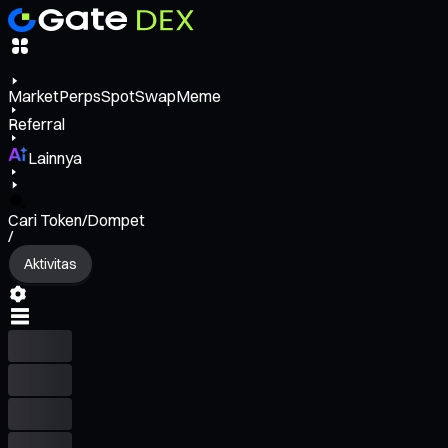
Market
Perps
Spot
Swap
Meme
Referral
Lainnya
Cari Token/Dompet
/
Aktivitas