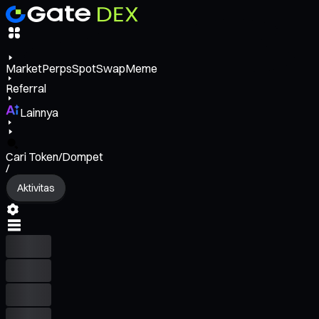
Market
Perps
Spot
Swap
Meme
Referral
Lainnya
Cari Token/Dompet
/
Aktivitas