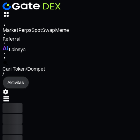
Market
Perps
Spot
Swap
Meme
Referral
Lainnya
Cari Token/Dompet
/
Aktivitas