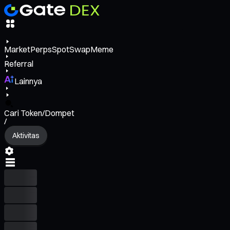
Market
Perps
Spot
Swap
Meme
Referral
Lainnya
Cari Token/Dompet
/
Aktivitas