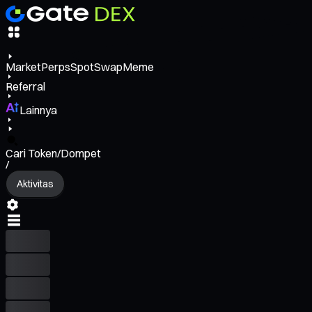
Market
Perps
Spot
Swap
Meme
Referral
Lainnya
Cari Token/Dompet
/
Aktivitas