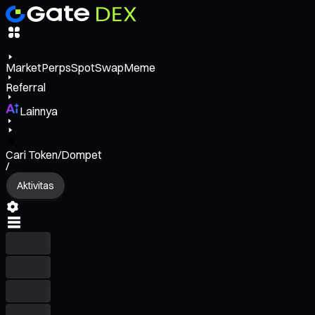
Market
Perps
Spot
Swap
Meme
Referral
Lainnya
Cari Token/Dompet
/
Aktivitas