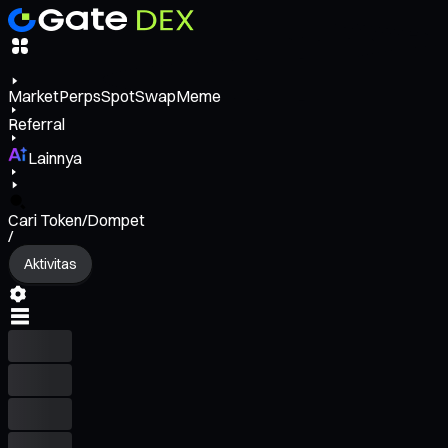
Market
Perps
Spot
Swap
Meme
Referral
Lainnya
Cari Token/Dompet
/
Aktivitas