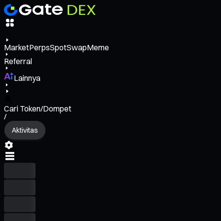
Market
Perps
Spot
Swap
Meme
Referral
Lainnya
Cari Token/Dompet
/
Aktivitas