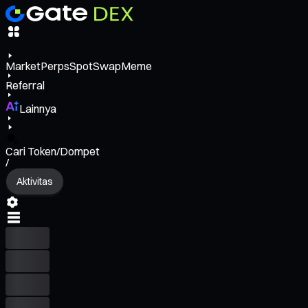
Market
Perps
Spot
Swap
Meme
Referral
Lainnya
Cari Token/Dompet
/
Aktivitas