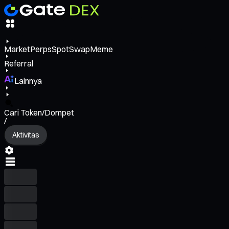
Market
Perps
Spot
Swap
Meme
Referral
Lainnya
Cari Token/Dompet
/
Aktivitas