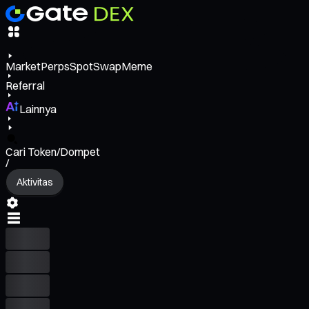
Market
Perps
Spot
Swap
Meme
Referral
Lainnya
Cari Token/Dompet
/
Aktivitas