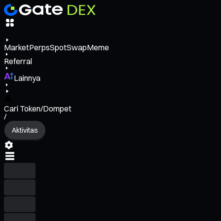
Market
Perps
Spot
Swap
Meme
Referral
Lainnya
Cari Token/Dompet
/
Aktivitas