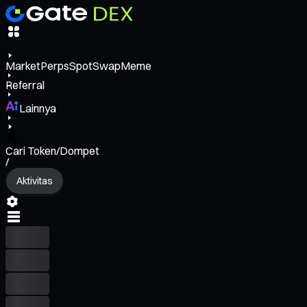
Market
Perps
Spot
Swap
Meme
Referral
Lainnya
Cari Token/Dompet
/
Aktivitas