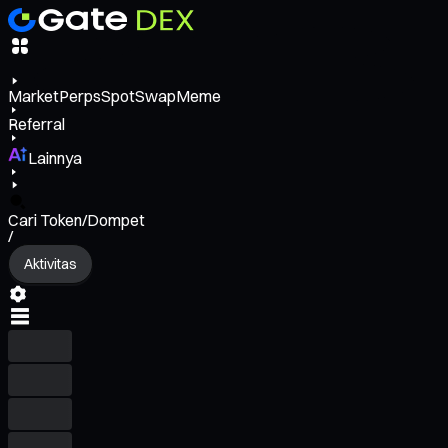
Market
Perps
Spot
Swap
Meme
Referral
Lainnya
Cari Token/Dompet
/
Aktivitas