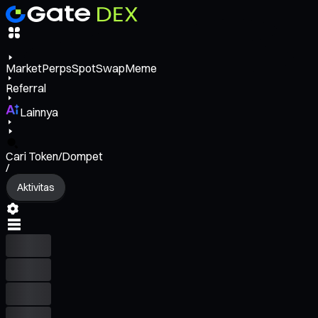
Market
Perps
Spot
Swap
Meme
Referral
Lainnya
Cari Token/Dompet
/
Aktivitas