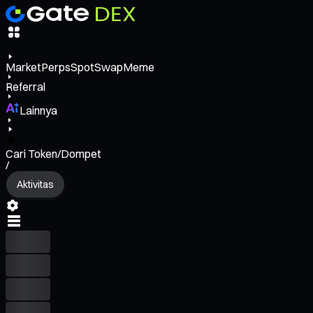
Market
Perps
Spot
Swap
Meme
Referral
Lainnya
Cari Token/Dompet
/
Aktivitas