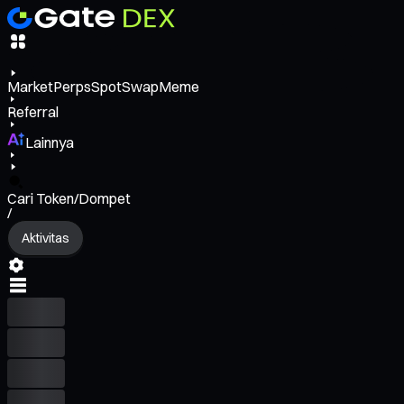
Market
Perps
Spot
Swap
Meme
Referral
Lainnya
Cari Token/Dompet
/
Aktivitas