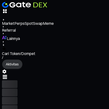
Market
Perps
Spot
Swap
Meme
Referral
Lainnya
Cari Token/Dompet
/
Aktivitas