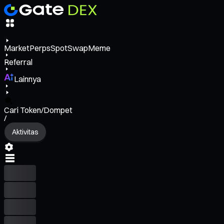
Market
Perps
Spot
Swap
Meme
Referral
Lainnya
Cari Token/Dompet
/
Aktivitas