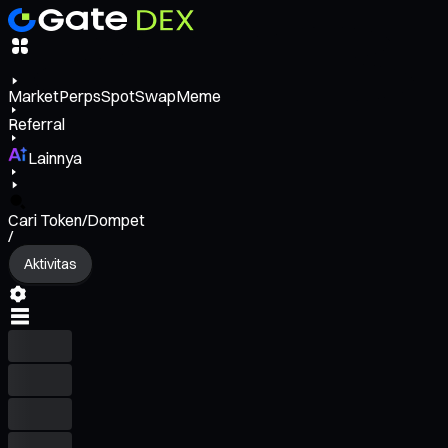
Market
Perps
Spot
Swap
Meme
Referral
Lainnya
Cari Token/Dompet
/
Aktivitas