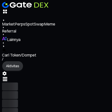
Market
Perps
Spot
Swap
Meme
Referral
Lainnya
Cari Token/Dompet
/
Aktivitas