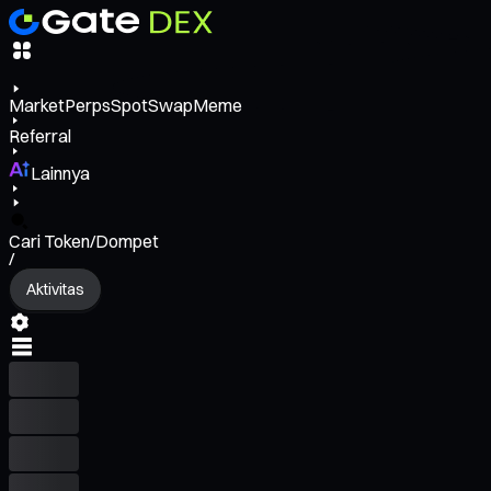
Market
Perps
Spot
Swap
Meme
Referral
Lainnya
Cari Token/Dompet
/
Aktivitas