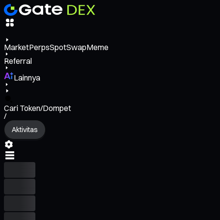
Market
Perps
Spot
Swap
Meme
Referral
Lainnya
Cari Token/Dompet
/
Aktivitas