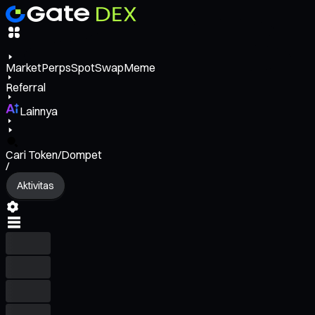
Market
Perps
Spot
Swap
Meme
Referral
Lainnya
Cari Token/Dompet
/
Aktivitas