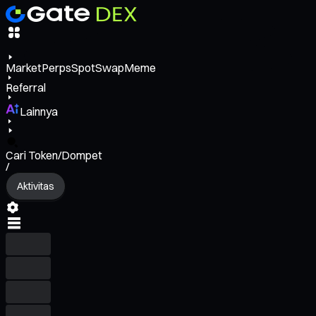
Market
Perps
Spot
Swap
Meme
Referral
Lainnya
Cari Token/Dompet
/
Aktivitas