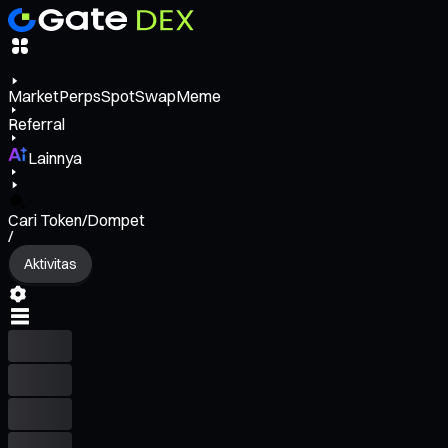
Market
Perps
Spot
Swap
Meme
Referral
Lainnya
Cari Token/Dompet
/
Aktivitas