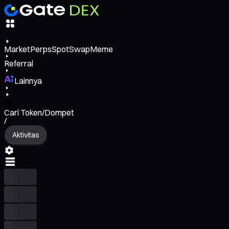
Market
Perps
Spot
Swap
Meme
Referral
Lainnya
Cari Token/Dompet
/
Aktivitas