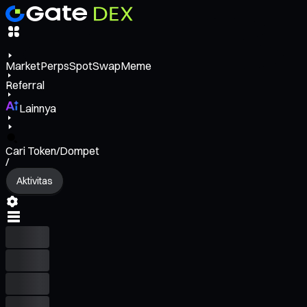
Market
Perps
Spot
Swap
Meme
Referral
Lainnya
Cari Token/Dompet
/
Aktivitas