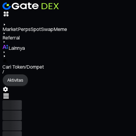
Market
Perps
Spot
Swap
Meme
Referral
Lainnya
Cari Token/Dompet
/
Aktivitas