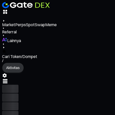
Market
Perps
Spot
Swap
Meme
Referral
Lainnya
Cari Token/Dompet
/
Aktivitas